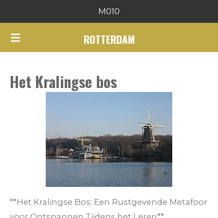
M010
Ga
direct
ROTTERDAM
naar
de
hoofdinhoud
Het Kralingse bos
**Het Kralingse Bos: Een Rustgevende Metafoor
voor Ontspannen Tijdens het Leren**