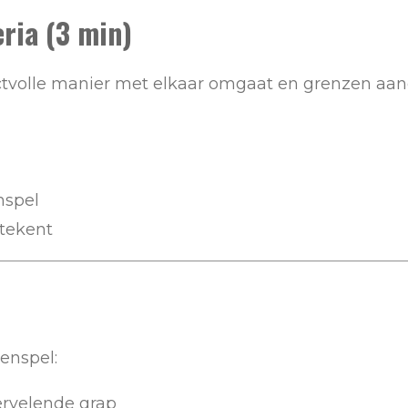
eria (3 min)
ectvolle manier met elkaar omgaat en grenzen aan
nspel
etekent
lenspel:
ervelende grap