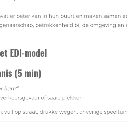
 wat er beter kan in hun buurt en maken samen ee
igenaarschap, betrokkenheid bij de omgeving en
et EDI-model
nnis (5 min)
er kan?”
ti, verkeersgevaar of saaie plekken.
vuil op straat, drukke wegen, onveilige speeltuin