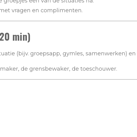
e groepjes een van de situaties na.
j met vragen en complimenten.
(20 min)
uatie (bijv. groepsapp, gymles, samenwerken) en 
enmaker, de grensbewaker, de toeschouwer.