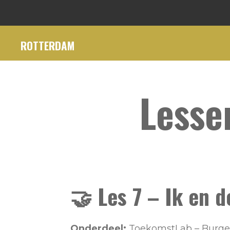
Ga
direct
ROTTERDAM
naar
de
hoofdinhoud
Lesse
🤝
Les 7 – Ik en 
Onderdeel:
ToekomstLab – Burge