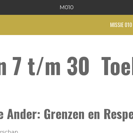
M010
MISSIE 010
n 7 t/m 30 To
de Ander: Grenzen en Resp
rschap