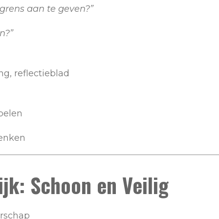
 grens aan te geven?”
n?”
ng, reflectieblad
spelen
denken
ijk: Schoon en Veilig
rschap