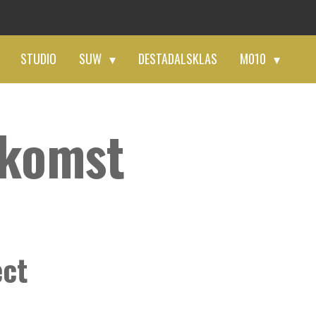
STUDIO
SUW
DESTADALSKLAS
M010
ekomst
ect