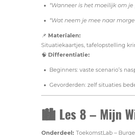
“Wanneer is het moeilijk om je
“Wat neem je mee naar morge
📌
Materialen:
Situatiekaartjes, tafelopstelling kri
🧠
Differentiatie:
Beginners: vaste scenario’s na
Gevorderden: zelf situaties be
🏙️
Les 8 – Mijn W
Onderdeel:
ToekomstLab – Burge