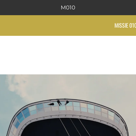
M010
MISSIE 01