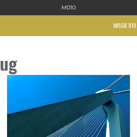
M010
MISSIE 010
rug