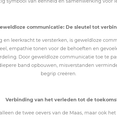
tig symbool van eenheid en samenwerking voor le
eweldloze communicatie: De sleutel tot verbi
 en leerkracht te versterken, is geweldloze comm
eel, empathie tonen voor de behoeften en gevoele
eling. Door geweldloze communicatie toe te pa
 diepere band opbouwen, misverstanden verminde
begrip creëren.
Verbinding van het verleden tot de toekoms
alleen de twee oevers van de Maas, maar ook het