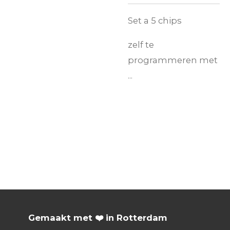
Set a 5 chips
zelf te
programmeren met
...
Gemaakt met ❤️ in Rotterdam