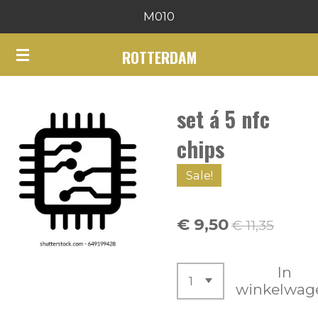
M010
Ga
direct
ROTTERDAM
naar
de
hoofdinhoud
set á 5 nfc
chips
Sale!
€ 9,50
€ 11,35
In
winkelwag