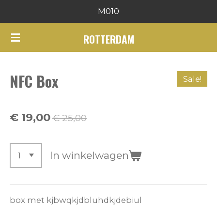
M010
Ga
direct
ROTTERDAM
naar
de
hoofdinhoud
NFC Box
Sale!
€ 19,00
€ 25,00
In winkelwagen
box met kjbwqkjdbluhdkjdebiul