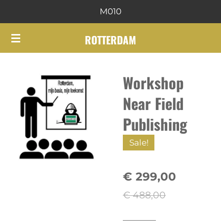
M010
Ga
direct
ROTTERDAM
naar
de
hoofdinhoud
Workshop
Near Field
Publishing
Sale!
€ 299,00
€ 488,00