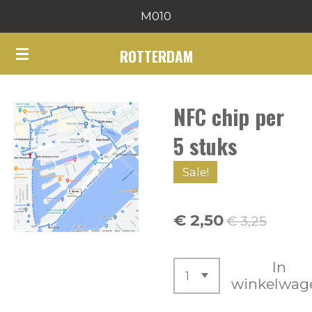
M010
Ga
direct
ROTTERDAM
naar
de
hoofdinhoud
NFC chip per
5 stuks
Sale!
€ 2,50
€ 3,25
In
winkelwag