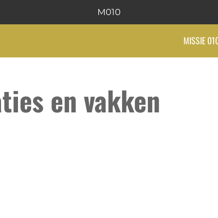
M010
MISSIE 01
aties en vakken