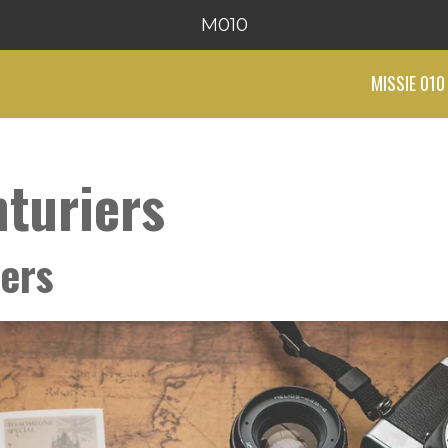
M010
MISSIE 010
nturiers
iers