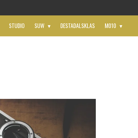
STUDIO
SUW
DESTADALSKLAS
M010