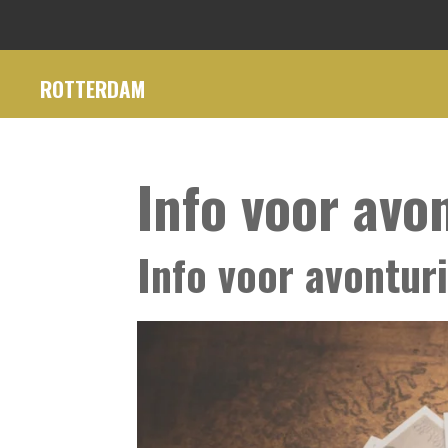
Ga
direct
ROTTERDAM
naar
de
hoofdinhoud
Info voor avo
Info voor avontur