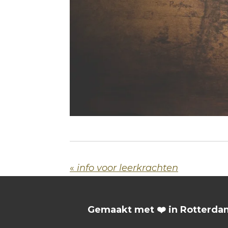
«
info voor leerkrachten
Gemaakt met ❤️ in Rotterda