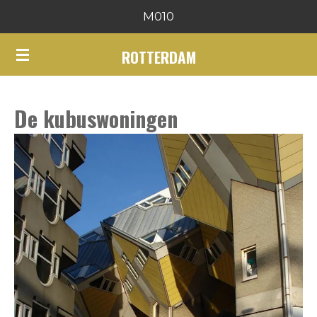
M010
Ga
direct
ROTTERDAM
naar
de
hoofdinhoud
De kubuswoningen